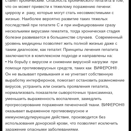
станет хроническим. Опасность хронического гепатита в том,
что он может привести к тяжелому поражению печени:
циррозу и раку, которые могут стать несовместимыми с
жизнью. Наиболее вероятно развитие таких тяжелых
последствий при гепатите С и при инфицировании сразу
несколькими вирусами гематита, тогда хроническая стадия
болезни развивается в большинстве случаев. Современный
уровень медицины позволяет жить полной жизнью даже с
таким диагнозом, как гепатит. Принципы лечения гепатита
заключаются в комплексном подходе и направлены на:
• На борьбу с вирусом и снижении вирусной нагрузки при
помощи противовирусных средств, таких как ВИФЕРОН® .
Он не вызывает привыкания и не угнетает собственную
выработку интерферонов, помогает остановить размножение
вирусов, устранить или снизить проявления гепатита,
нормализовать показатели сывороточных трансаминаз,
уменьшить выраженность воспаления, замедлить
прогрессирование поражения печеночной ткани. ВИФЕРОН®
оказывает выраженное противовирусное и
иммуномодулирующее действие, производится без
использования донорской крови, что позволяет исключить
заражение опасными заболеваниями.