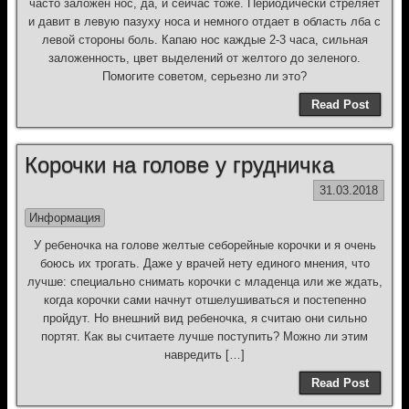
часто заложен нос, да, и сейчас тоже. Периодически стреляет
и давит в левую пазуху носа и немного отдает в область лба с
левой стороны боль. Капаю нос каждые 2-3 часа, сильная
заложенность, цвет выделений от желтого до зеленого.
Помогите советом, серьезно ли это?
Read Post
Корочки на голове у грудничка
31.03.2018
Информация
У ребеночка на голове желтые себорейные корочки и я очень
боюсь их трогать. Даже у врачей нету единого мнения, что
лучше: специально снимать корочки с младенца или же ждать,
когда корочки сами начнут отшелушиваться и постепенно
пройдут. Но внешний вид ребеночка, я считаю они сильно
портят. Как вы считаете лучше поступить? Можно ли этим
навредить […]
Read Post