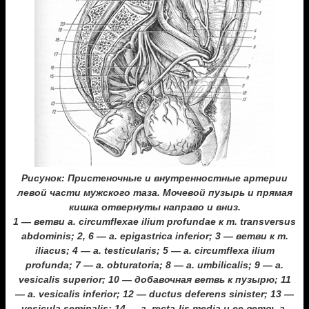
Рисунок: Пристеночные и внутренностные артерии
левой части мужского таза. Мочевой пузырь и прямая
кишка отвернуты направо и вниз.
1 — ветви a. circumflexae ilium profundae к m. transversus
abdominis; 2, 6 — a. epigastrica inferior; 3 — ветви к m.
iliacus; 4 — a. testicularis; 5 — a. circumflexa ilium
profunda; 7 — a. obturatoria; 8 — a. umbilicalis; 9 — a.
vesicalis superior; 10 — добавочная ветвь к пузырю; 11
— a. vesicalis inferior; 12 — ductus deferens sinister; 13 —
vesicula seminalis; 14 — a. recta-lis media и ее ветвь a.