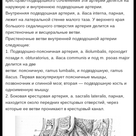
крестцово-подвздошного сочленения эти артерии делятся на
наружную и внутреннюю подвздошные артерии.
Внутренняя подвздошная артерия, a. iliaca interna, парная,
лежит на латеральной стенке малого таза. У верхнего края
большого седалищного отверстия артерия делится на
пристеночные и висцеральные ветви.
Пристеночные ветви внутренней подвздошной артерии
следующие:
1. Подвздошно-поясничная артерия, a. iliolumbalis, проходит
позади n. obturatorius, a. iliaca communis и под m. psoas major
делится на две
ветви: поясничную, ramus lumbalis, и подвздошную, ramus
iliacus. Первая васкуляризует поясничные мышцы,
позвоночник и спинной мозг, вторая — подвздошную кость и
одноименную мышцу.
2. Боковая крестцовая артерия, а. sacralis lateralis, парная,
находится около передних крестцовых отверстий, через
которые ее ветви проникают в крестцовый канал.