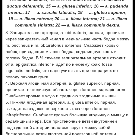
ductus deferentis; 15 — a. glutea inferior; 16 — a. pudenda
interna; 17 — a. sacralis lateralis; 18 — a. glutea superior;
19 — a. iliaca externa; 20 — a. iliaca interna; 21 — a. iliaca
communis sinistra; 22 — a. iliaca communis dextra.
3. Запирательная артерия, а. obturatoria, парная, проникает
через запирательный канал в медиальную часть бедра между
m. pectineus и m. obturatorius externus. Снабжает кровью
лобок, приводящие мышцы бедра, седалищную кость и
головку бедра. В ⅓ случаев запирательная артерия отходит
от a. epigastrica inferior и идет по нижнему краю fossa
inguinalis medialis, что надо учитывать при операциях по
поводу паховых грыж.
4. Верхняя ягодичная артерия, a. glutea superior, парная,
проникает в ягодичную область через foramen suprapiriforme.
Снабжает кровью малую и среднюю ягодичные мышцы.
5. Нижняя ягодичная артерия, a. glutea inferior, парная,
выходит на заднюю поверхность таза через foramen
infrapiriforme. Снабжает кровью большую ягодичную мышцу и
седалищный нерв. Все пристеночные ветви внутренней
подвздошной артерии анастомозируют между собой.
Висцеральные ветви внутренней подвздошной артерии