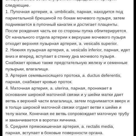
следующие.
1. Пупочная артерия, а. umbilicalis, парная, находится под
париетальной брюшиной по бокам мочевого пузыря, затем
поднимается в пупочный канатик и достигает плаценты.
После рождения часть ее со стороны пупка облитерируется.
От начального отдела артерии к верхушке мочевого пузыря
отходит верхняя пузырная артерия, a. vesicalis superior.
2. Нижняя пузырная артерия, a. vesicalis inferior, парная, идет
вниз и вперед, вступает в стенку дна мочевого пузыря.
Снабжает кровью также предстательную железу и семенные
пузырьки, влагалище.
3. Артерия семявыносящего протока, a. ductus deferentis,
парная, снабжает кровью проток.
4. Маточная артерия, а. uterina, парная, проникает в
основание широкой маточной связки и у шейки матки дает
ветвь к верхней части влагалища, затем поднимается вверх и
в толще широкой маточной связки отдает ветви к шейке и
телу матки. Конечная ее ветвь сопровождает маточную трубу
и заканчивается в воротах яичника.
5. Средняя прямокишечная артерия, a. rectalis media,
парная, вступает в боковые поверхности органа.