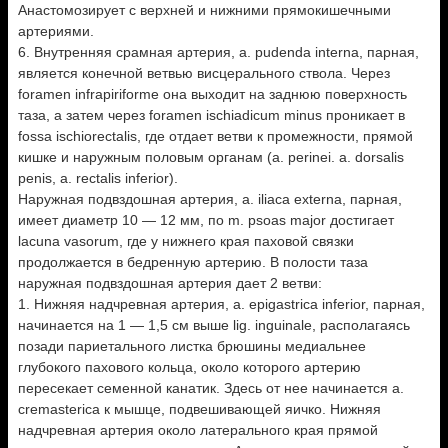
Анастомозирует с верхней и нижними прямокишечными
артериями.
6. Внутренняя срамная артерия, a. pudenda interna, парная,
является конечной ветвью висцерального ствола. Через
foramen infrapiriforme она выходит на заднюю поверхность
таза, а затем через foramen ischiadicum minus проникает в
fossa ischiorectalis, где отдает ветви к промежности, прямой
кишке и наружным половым органам (a. perinei. a. dorsalis
penis, a. rectalis inferior).
Наружная подвздошная артерия, a. iliaca externa, парная,
имеет диаметр 10 — 12 мм, по m. psoas major достигает
lacuna vasorum, где у нижнего края паховой связки
продолжается в бедренную артерию. В полости таза
наружная подвздошная артерия дает 2 ветви:
1. Нижняя надчревная артерия, a. epigastrica inferior, парная,
начинается на 1 — 1,5 см выше lig. inguinale, располагаясь
позади париетального листка брюшины медиальнее
глубокого пахового кольца, около которого артерию
пересекает семенной канатик. Здесь от нее начинается а.
сrеmasterica к мышце, подвешивающей яичко. Нижняя
надчревная артерия около латерального края прямой