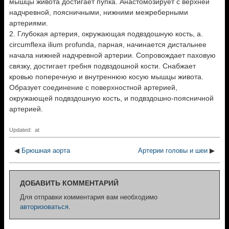
мышцы живота достигает пупка. Анастомозирует с верхней
надчревной, поясничными, нижними межреберными
артериями.
2. Глубокая артерия, окружающая подвздошную кость, a.
circumflexa ilium profunda, парная, начинается дистальнее
начала нижней надчревной артерии. Сопровождает паховую
связку, достигает гребня подвздошной кости. Снабжает
кровью поперечную и внутреннюю косую мышцы живота.
Образует соединение с поверхностной артерией,
окружающей подвздошную кость, и подвздошно-поясничной
артерией.
Updated: at
◀
Брюшная аорта
Артерии головы и шеи
▶
ДОБАВИТЬ КОММЕНТАРИЙ
Для отправки комментария вам необходимо
авторизоваться
.