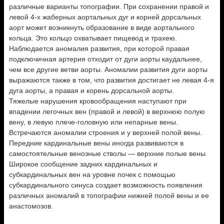
различные варианты топографии. При сохранении правой и
левой 4-х жаберных аортальных дуг и корней дорсальных
аорт может возникнуть образование в виде аортального
кольца. Это кольцо охватывает пищевод и трахею.
Наблюдается аномалия развития, при которой правая
подключичная артерия отходит от дуги аорты каудальнее,
чем все другие ветви аорты. Аномалии развития дуги аорты
выражаются также в том, что развития достигает не левая 4-я
дуга аорты, а правая и корень дорсальной аорты.
Тяжелые нарушения кровообращения наступают при
впадении легочных вен (правой и левой) в верхнюю полую
вену, в левую плече-головную или непарные вены.
Встречаются аномалии строения и у верхней полой вены.
Передние кардинальные вены иногда развиваются в
самостоятельные венозные стволы — верхние полые вены.
Широкое сообщение задних кардинальных и
субкардинальных вен на уровне почек с помощью
субкардинального синуса создает возможность появления
различных аномалий в топографии нижней полой вены и ее
анастомозов.