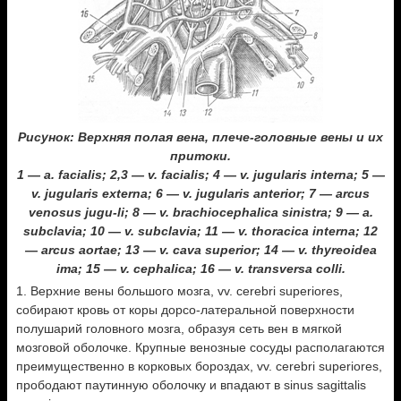
Рисунок: Верхняя полая вена, плече-головные вены и их
притоки.
1 — a. facialis; 2,3 — v. facialis; 4 — v. jugularis interna; 5 —
v. jugularis externa; 6 — v. jugularis anterior; 7 — arcus
venosus jugu-li; 8 — v. brachiocephalica sinistra; 9 — a.
subclavia; 10 — v. subclavia; 11 — v. thoracica interna; 12
— arcus aortae; 13 — v. cava superior; 14 — v. thyreoidea
ima; 15 — v. cephalica; 16 — v. transversa colli.
1. Верхние вены большого мозга, vv. cerebri superiores,
собирают кровь от коры дорсо-латеральной поверхности
полушарий головного мозга, образуя сеть вен в мягкой
мозговой оболочке. Крупные венозные сосуды располагаются
преимущественно в корковых бороздах, vv. cerebri superiores,
прободают паутинную оболочку и впадают в sinus sagittalis