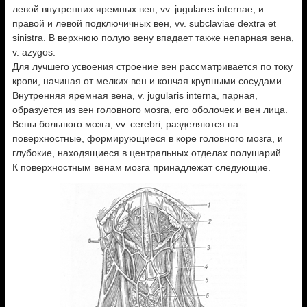
левой внутренних яремных вен, vv. jugulares internae, и
правой и левой подключичных вен, vv. subclaviae dextra et
sinistra. В верхнюю полую вену впадает также непарная вена,
v. azygos.
Для лучшего усвоения строение вен рассматривается по току
крови, начиная от мелких вен и кончая крупными сосудами.
Внутренняя яремная вена, v. jugularis interna, парная,
образуется из вен головного мозга, его оболочек и вен лица.
Вены большого мозга, vv. cerebri, разделяются на
поверхностные, формирующиеся в коре головного мозга, и
глубокие, находящиеся в центральных отделах полушарий.
К поверхностным венам мозга принадлежат следующие.