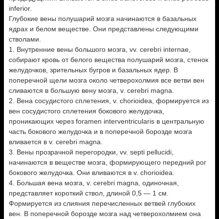
inferior.
Глубокие вены полушарий мозга начинаются в базальных
ядрах и белом веществе. Они представлены следующими
стволами.
1. Внутренние вены большого мозга, vv. cerebri internae,
собирают кровь от белого вещества полушарий мозга, стенок
желудочков, зрительных бугров и базальных ядер. В
поперечной щели мозга около четверохолмия все ветви вен
сливаются в большую вену мозга, v. cerebri magna.
2. Вена сосудистого сплетения, v. chorioidea, формируется из
вен сосудистого сплетения бокового желудочка,
проникающих через foramen interventricularis в центральную
часть бокового желудочка и в поперечной борозде мозга
вливается в v. cerebri magna.
3. Вены прозрачной перегородки, vv. septi pellucidi,
начинаются в веществе мозга, формирующего передний рог
бокового желудочка. Они вливаются в v. chorioidea.
4. Большая вена мозга, v. cerebri magna, одиночная,
представляет короткий ствол, длиной 0,5 — 1 см.
Формируется из слияния перечисленных ветвей глубоких
вен. В поперечной борозде мозга над четверохолмием она