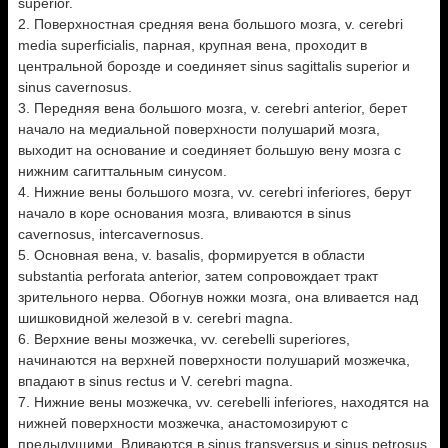
superior.
2. Поверхностная средняя вена большого мозга, v. cerebri
media superficialis, парная, крупная вена, проходит в
центральной борозде и соединяет sinus sagittalis superior и
sinus cavernosus.
3. Передняя вена большого мозга, v. cerebri anterior, берет
начало на медиальной поверхности полушарий мозга,
выходит на основание и соединяет большую вену мозга с
нижним сагиттальным синусом.
4. Нижние вены большого мозга, vv. cerebri inferiores, берут
начало в коре основания мозга, вливаются в sinus
cavernosus, intercavernosus.
5. Основная вена, v. basalis, формируется в области
substantia реrforata anterior, затем сопровождает тракт
зрительного нерва. Обогнув ножки мозга, она вливается над
шишковидной железой в v. cerebri magna.
6. Верхние вены мозжечка, vv. cerebelli superiores,
начинаются на верхней поверхности полушарий мозжечка,
впадают в sinus rectus и V. cerebri magna.
7. Нижние вены мозжечка, vv. cerebelli inferiores, находятся на
нижней поверхности мозжечка, анастомозируют с
предыдущими. Вливаются в sinus transversus и sinus petrosus